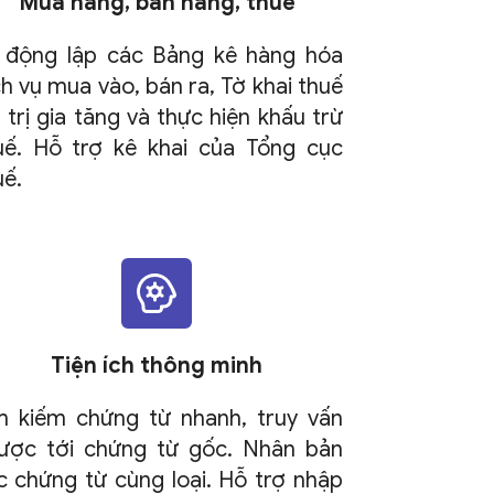
Mua hàng, bán hàng, thuế
 động lập các Bảng kê hàng hóa
ch vụ mua vào, bán ra, Tờ khai thuế
á trị gia tăng và thực hiện khấu trừ
uế. Hỗ trợ kê khai của Tổng cục
uế.
Tiện ích thông minh
m kiếm chứng từ nhanh, truy vấn
ược tới chứng từ gốc. Nhân bản
c chứng từ cùng loại. Hỗ trợ nhập