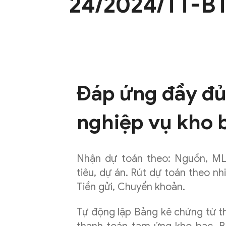
24/2024/TT-B
Phần
Đáp ứng đầy đ
mềm
nghiệp vụ kho 
kế
Nhận dự toán theo: Nguồn, ML
tiêu, dự án. Rút dự toán theo nh
Tiền gửi, Chuyển khoản.
toán
Tự động lập Bảng kê chứng từ th