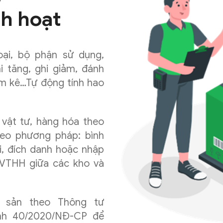
h hoạt
ại, bộ phận sử dụng,
i tăng, ghi giảm, đánh
kiểm kê…Tự động tính hao
n vật tư, hàng hóa theo
theo phương pháp: bình
i, đích danh hoặc nhập
 VTHH giữa các kho và
i sản theo Thông tư
ịnh 40/2020/NĐ-CP để