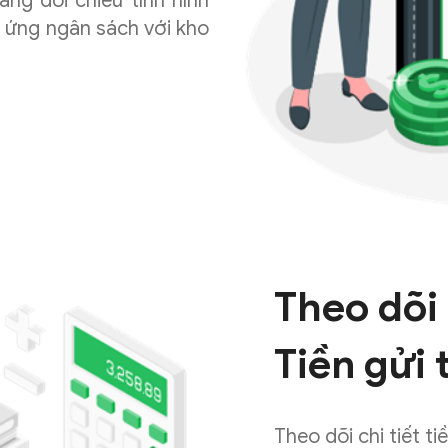
ng đối chiếu tình hình
m ứng ngân sách với kho
Theo dõi 
Tiền gửi 
Theo dõi chi tiết ti