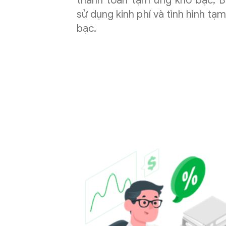
thanh toán tạm ứng kho bạc, Bả
sử dụng kinh phí và tình hình tạ
bạc.
cho
đơn
vị
hành