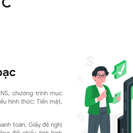
TC
ủ
bạc
NS, chương trình mục
iều hình thức: Tiền mặt,
anh toán, Giấy đề nghị