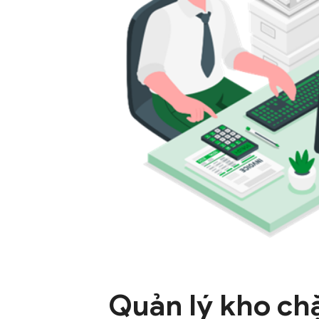
chính
sự
nghiệp
Quản lý kho chặ