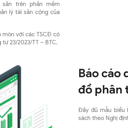
i sản trên phần mềm
n lý tài sản công của
ao mòn với các TSCĐ có
g tư 23/2023/TT – BTC.
Báo cáo q
đồ phân 
Đầy đủ mẫu biểu 
sách theo Nghị địn