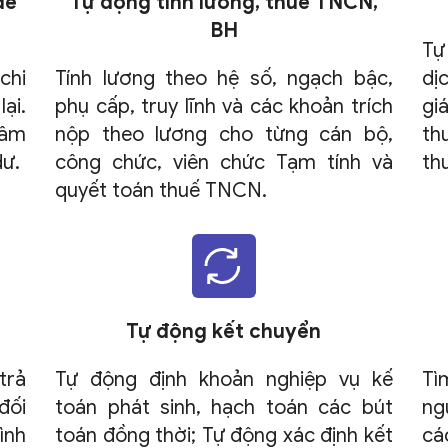
để
Tự động tính lương, thuế TNCN,
BH
Tự
chi
Tính lương theo hệ số, ngạch bậc,
dị
ại.
phụ cấp, truy lĩnh và các khoản trích
gi
hâm
nộp theo lương cho từng cán bộ,
th
dư.
công chức, viên chức Tạm tính và
th
quyết toán thuế TNCN.
Tự động kết chuyển
trả
Tự động định khoản nghiệp vụ kế
Tì
đối
toán phát sinh, hạch toán các bút
ng
ình
toán đồng thời; Tự động xác định kết
cá